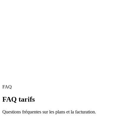
À vie
$24.99
Paiement unique pour les fonctions Pro — sans Cloud Sync.
Acheter à vie
Inclus
Historique & recherche de base
Tags
Styles de fenêtre Nexus
Aperçus avancés du Dashboard
Cloud Sync entre appareils
FAQ
FAQ tarifs
Questions fréquentes sur les plans et la facturation.