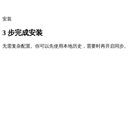
引。
v2.1.8
安装
DEB
RPM
3 步完成安装
无需复杂配置。你可以先使用本地历史，需要时再开启同步。
1
下载
选择平台并安装 ClipaX。
2
授权权限
允许读取剪贴板以便记录历史与搜索。
3
开始 Canvas