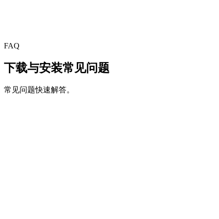
照常复制，ClipaX 会自动组织。
从设计开始就更安全
—
本地优先、可选同步，以及你可控
的权限范围。
FAQ
本地优先
·
权限可控
·
可控可删
下载与安装常见问题
常见问题快速解答。
使用 ClipaX 必须注册账号吗？
移动端支持了吗？
ClipaX 会上传我的剪贴板内容吗？