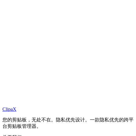
安装完成后在哪里打开 ClipaX？
ClipaX 需要哪些权限？
更新是怎么进行的？
如何卸载并清理数据？
ClipaX 没有记录我的剪贴板，怎么办？
ClipaX
您的剪贴板，无处不在。隐私优先设计。一款隐私优先的跨平
台剪贴板管理器。