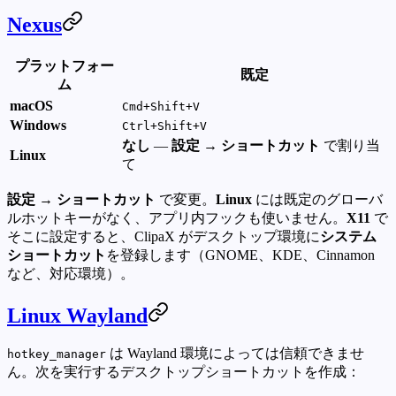
Nexus
プラットフォー
既定
ム
macOS
Cmd+Shift+V
Windows
Ctrl+Shift+V
なし
—
設定 → ショートカット
で割り当
Linux
て
設定 → ショートカット
で変更。
Linux
には既定のグローバ
ルホットキーがなく、アプリ内フックも使いません。
X11
で
そこに設定すると、ClipaX がデスクトップ環境に
システム
ショートカット
を登録します（GNOME、KDE、Cinnamon
など、対応環境）。
Linux Wayland
は Wayland 環境によっては信頼できませ
hotkey_manager
ん。次を実行するデスクトップショートカットを作成：