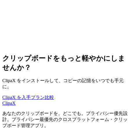
Quick pick & paste without losing your Canvas.
Cloud Sync
Optional sync across devices with privacy-first defaults.
Preview (Markdown)
Preview content in place to reduce context switching.
Previous
Next
クリップボードをもっと軽やかにしま
せんか？
ClipaX をインストールして、コピーの記憶をいつでも手元
に。
ClipaX を入手
プラン比較
ClipaX
あなたのクリップボードを、どこでも。プライバシー優先設
計。プライバシー最優先のクロスプラットフォーム・クリッ
プボード管理アプリ。