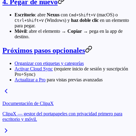
4. Pegar de nuevo
Escritorio
: abre
Nexus
con
(macOS) o
Cmd+Shift+V
(Windows) y
haz doble clic
en un elemento
Ctrl+Shift+V
para pegar.
Móvil
: abre el elemento →
Copiar
→ pega en la app de
destino.
Próximos pasos opcionales
Organizar con etiquetas y categorías
Activar Cloud Sync
(requiere inicio de sesión y suscripción
Pro+Sync)
Actualizar a Pro
para vistas previas avanzadas
Documentación de ClipaX
ClipaX — gestor del portapapeles con privacidad primero para
escritorio y móvil.