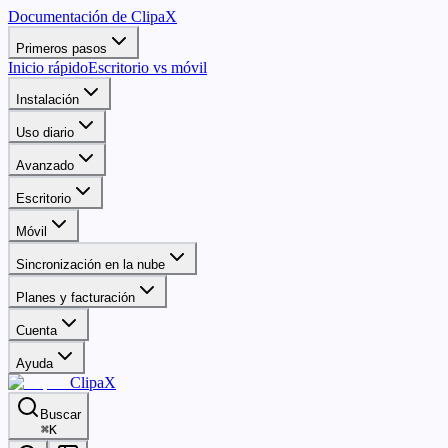
Documentación de ClipaX
Primeros pasos
Inicio rápido
Escritorio vs móvil
Instalación
Uso diario
Avanzado
Escritorio
Móvil
Sincronización en la nube
Planes y facturación
Cuenta
Ayuda
ClipaX
Buscar
⌘
K