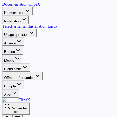
Documentation ClipaX
Premiers pas
Installation
Téléchargement
Installation Linux
Usage quotidien
Avancé
Bureau
Mobile
Cloud Sync
Offres et facturation
Compte
Aide
ClipaX
Rechercher
⌘
K