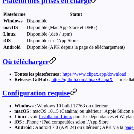
Plateformes prises en charge
Plateforme
Statut
Windows
Disponible
macOS
Disponible (Mac App Store et DMG)
Linux
Disponible (.deb / .rpm)
iOS
Disponible sur l’App Store
Android
Disponible (APK depuis la page de téléchargement)
Où télécharger
Toutes les plateformes
:
https://www.clipax.app/download
Releases GitHub
:
https://github.com/clipax/ClipaX
— installat
Configuration requise
Windows
: Windows 10 build 17763 ou ultérieur
macOS
: macOS 10.15 (Catalina) ou ultérieur ; Apple Silicon et
Linux
: voir
Installation Linux
pour les dépendances et Wayla
iOS
: iPhone / iPad compatibles selon l’App Store
Android
: Android 7.0 (API 24) ou ultérieur ; APK via la
page