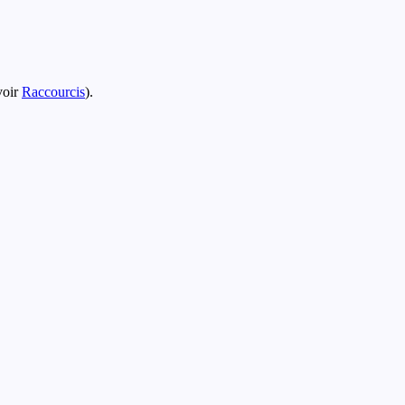
voir
Raccourcis
).