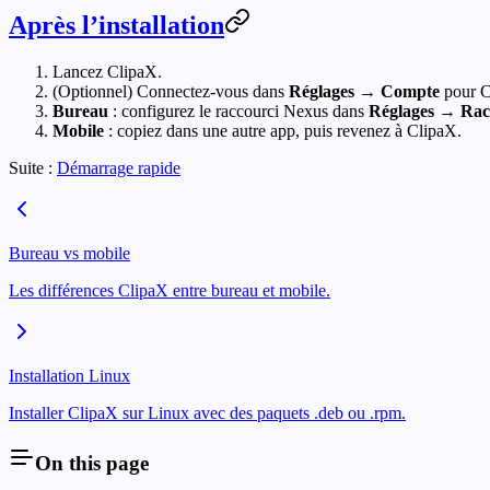
Après l’installation
Lancez ClipaX.
(Optionnel) Connectez-vous dans
Réglages → Compte
pour C
Bureau
: configurez le raccourci Nexus dans
Réglages → Rac
Mobile
: copiez dans une autre app, puis revenez à ClipaX.
Suite :
Démarrage rapide
Bureau vs mobile
Les différences ClipaX entre bureau et mobile.
Installation Linux
Installer ClipaX sur Linux avec des paquets .deb ou .rpm.
On this page