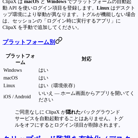
ClipaX は
macOS
と
Windows
でプラットフォームの自動起
動 API を使いログイン項目を登録します。
Linux
はデスクト
ップ環境により挙動が異なります。トグルが機能しない場合
は、セッションの「ログイン時に実行するアプリ」に
ClipaX を手動で追加してください。
プラットフォーム別
プラットフォ
対応
ーム
Windows
はい
macOS
はい
Linux
はい（環境依存）
いいえ — ホーム画面からアプリを開いてく
iOS / Android
ださい
ご同意なしに ClipaX が
隠れた
バックグラウンド
サービスを自動起動することはありません。トグ
ルをオフにするとログイン項目が削除されます。