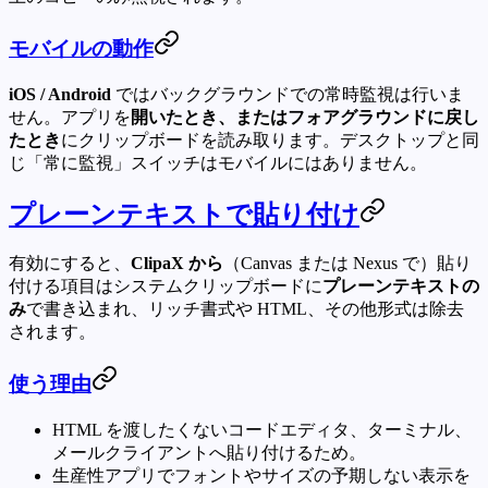
モバイルの動作
iOS / Android
ではバックグラウンドでの常時監視は行いま
せん。アプリを
開いたとき、またはフォアグラウンドに戻し
たとき
にクリップボードを読み取ります。デスクトップと同
じ「常に監視」スイッチはモバイルにはありません。
プレーンテキストで貼り付け
有効にすると、
ClipaX から
（Canvas または Nexus で）貼り
付ける項目はシステムクリップボードに
プレーンテキストの
み
で書き込まれ、リッチ書式や HTML、その他形式は除去
されます。
使う理由
HTML を渡したくないコードエディタ、ターミナル、
メールクライアントへ貼り付けるため。
生産性アプリでフォントやサイズの予期しない表示を