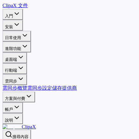
ClipaX 文件
入門
安裝
日常使用
進階功能
桌面端
行動端
雲同步
雲同步概覽
雲同步設定
儲存提供商
方案與付費
帳戶
說明
ClipaX
搜尋內容