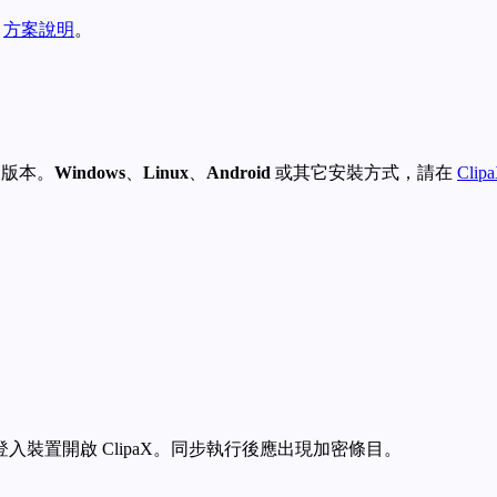
見
方案說明
。
版本。
Windows
、
Linux
、
Android
或其它安裝方式，請在
Cli
裝置開啟 ClipaX。同步執行後應出現加密條目。