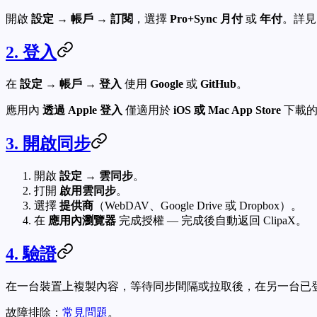
開啟
設定 → 帳戶 → 訂閱
，選擇
Pro+Sync
月付
或
年付
。詳
2. 登入
在
設定 → 帳戶 → 登入
使用
Google
或
GitHub
。
應用內
透過 Apple 登入
僅適用於
iOS 或 Mac App Store
下載的
3. 開啟同步
開啟
設定 → 雲同步
。
打開
啟用雲同步
。
選擇
提供商
（WebDAV、Google Drive 或 Dropbox）。
在
應用內瀏覽器
完成授權 — 完成後自動返回 ClipaX。
4. 驗證
在一台裝置上複製內容，等待同步間隔或拉取後，在另一台已登入
故障排除：
常見問題
。