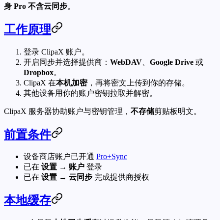
身 Pro 不含云同步
。
工作原理
登录 ClipaX 账户。
开启同步并选择提供商：
WebDAV
、
Google Drive
或
Dropbox
。
ClipaX 在
本机加密
，再将密文上传到你的存储。
其他设备用你的账户密钥拉取并解密。
ClipaX 服务器协助账户与密钥管理，
不存储
剪贴板明文。
前置条件
设备商店账户已开通
Pro+Sync
已在
设置 → 账户
登录
已在
设置 → 云同步
完成提供商授权
本地缓存