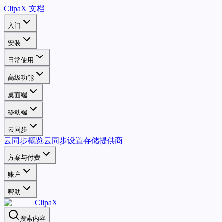
ClipaX 文档
入门
安装
日常使用
高级功能
桌面端
移动端
云同步
云同步概览
云同步设置
存储提供商
方案与付费
账户
帮助
ClipaX
搜索内容