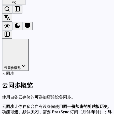
⌘
K
云同步概览
云同步
云同步概览
使用自备云存储的可选加密跨设备同步。
云同步
让你在多台自有设备间使用
同一份加密的剪贴板历史
。
功能
可选
、默认
关闭
，需要
Pro+Sync
订阅（月付/年付）；
终