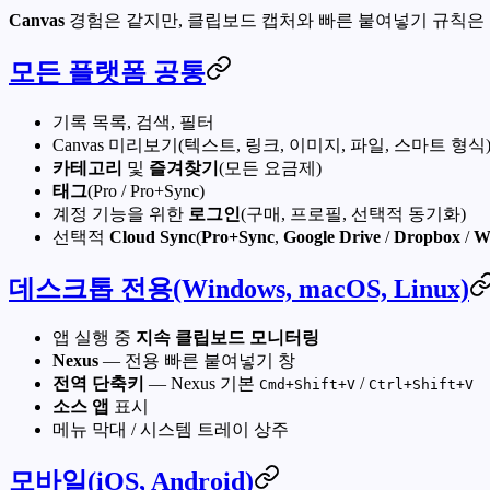
Canvas
경험은 같지만, 클립보드 캡처와 빠른 붙여넣기 규칙은
모든 플랫폼 공통
기록 목록, 검색, 필터
Canvas 미리보기(텍스트, 링크, 이미지, 파일, 스마트 형식
카테고리
및
즐겨찾기
(모든 요금제)
태그
(Pro / Pro+Sync)
계정 기능을 위한
로그인
(구매, 프로필, 선택적 동기화)
선택적
Cloud Sync
(
Pro+Sync
,
Google Drive
/
Dropbox
/
W
데스크톱 전용(Windows, macOS, Linux)
앱 실행 중
지속 클립보드 모니터링
Nexus
— 전용 빠른 붙여넣기 창
전역 단축키
— Nexus 기본
/
Cmd+Shift+V
Ctrl+Shift+V
소스 앱
표시
메뉴 막대 / 시스템 트레이 상주
모바일(iOS, Android)