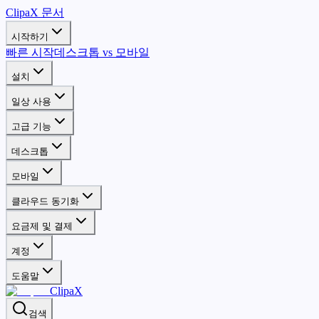
ClipaX 문서
시작하기
빠른 시작
데스크톱 vs 모바일
설치
일상 사용
고급 기능
데스크톱
모바일
클라우드 동기화
요금제 및 결제
계정
도움말
ClipaX
검색