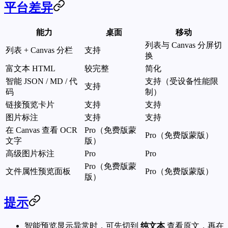
平台差异
能力
桌面
移动
列表与 Canvas 分屏切
列表 + Canvas 分栏
支持
换
富文本 HTML
较完整
简化
智能 JSON / MD / 代
支持（受设备性能限
支持
码
制）
链接预览卡片
支持
支持
图片标注
支持
支持
在 Canvas 查看 OCR
Pro（免费版蒙
Pro（免费版蒙版）
文字
版）
高级图片标注
Pro
Pro
Pro（免费版蒙
文件属性预览面板
Pro（免费版蒙版）
版）
提示
智能预览显示异常时，可先切到
纯文本
查看原文，再在