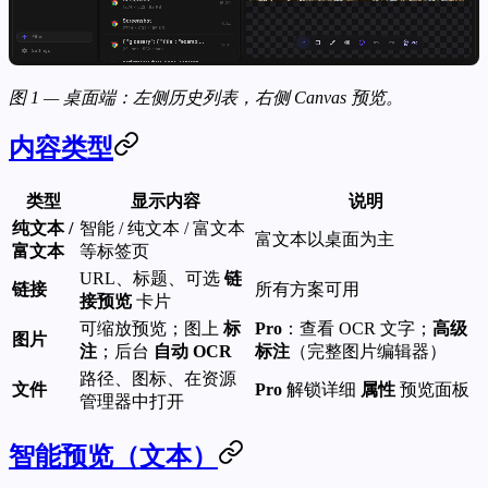
图 1 — 桌面端：左侧历史列表，右侧 Canvas 预览。
内容类型
类型
显示内容
说明
纯文本 /
智能 / 纯文本 / 富文本
富文本以桌面为主
富文本
等标签页
URL、标题、可选
链
链接
所有方案可用
接预览
卡片
可缩放预览；图上
标
Pro
：查看 OCR 文字；
高级
图片
注
；后台
自动 OCR
标注
（完整图片编辑器）
路径、图标、在资源
文件
Pro
解锁详细
属性
预览面板
管理器中打开
智能预览（文本）