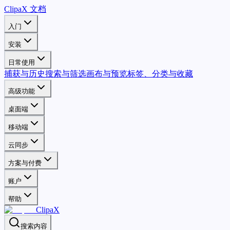
ClipaX 文档
入门
安装
日常使用
捕获与历史
搜索与筛选
画布与预览
标签、分类与收藏
高级功能
桌面端
移动端
云同步
方案与付费
账户
帮助
ClipaX
搜索内容