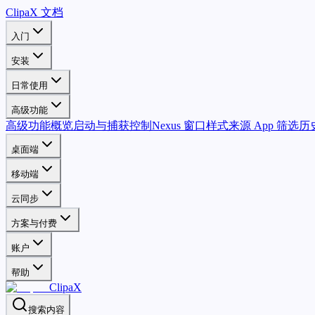
ClipaX 文档
入门
安装
日常使用
高级功能
高级功能概览
启动与捕获控制
Nexus 窗口样式
来源 App 筛选
历
桌面端
移动端
云同步
方案与付费
账户
帮助
ClipaX
搜索内容