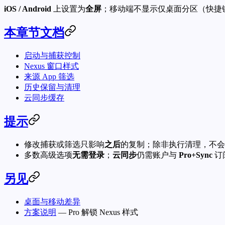
iOS / Android
上设置为
全屏
；移动端不显示仅桌面分区（快捷键
本章节文档
启动与捕获控制
Nexus 窗口样式
来源 App 筛选
历史保留与清理
云同步缓存
提示
修改捕获或筛选只影响
之后
的复制；除非执行清理，不会
多数高级选项
无需登录
；
云同步
仍需账户与
Pro+Sync
订
另见
桌面与移动差异
方案说明
— Pro 解锁 Nexus 样式