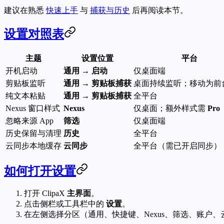
建议在熟悉
快速上手
与
捕获与历史
后再阅读本节。
设置对照表
主题
设置位置
平台
开机启动
通用 → 启动
仅桌面端
剪贴板监听
通用 → 剪贴板捕获
桌面持续监听；移动为前
纯文本粘贴
通用 → 剪贴板捕获
全平台
Nexus 窗口样式
Nexus
仅桌面；额外样式需
Pro
忽略来源 App
筛选
仅桌面端
历史保留与清理
历史
全平台
云同步本地缓存
云同步
全平台（需已开启同步）
如何打开设置
打开 ClipaX
主界面
。
点击侧栏或工具栏中的
设置
。
在左侧选择分区（通用、快捷键、Nexus、筛选、账户