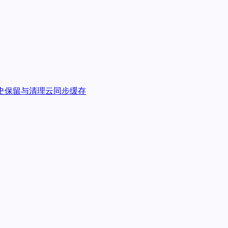
史保留与清理
云同步缓存