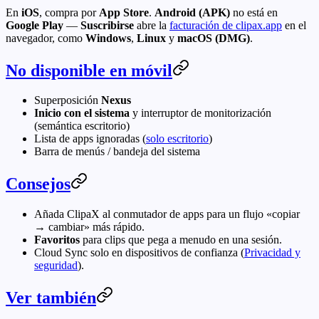
En
iOS
, compra por
App Store
.
Android (APK)
no está en
Google Play
—
Suscribirse
abre la
facturación de clipax.app
en el
navegador, como
Windows
,
Linux
y
macOS (DMG)
.
No disponible en móvil
Superposición
Nexus
Inicio con el sistema
y interruptor de monitorización
(semántica escritorio)
Lista de apps ignoradas (
solo escritorio
)
Barra de menús / bandeja del sistema
Consejos
Añada ClipaX al conmutador de apps para un flujo «copiar
→ cambiar» más rápido.
Favoritos
para clips que pega a menudo en una sesión.
Cloud Sync solo en dispositivos de confianza (
Privacidad y
seguridad
).
Ver también