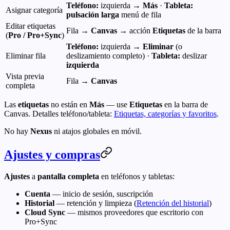
Teléfono:
izquierda →
Más
·
Tableta:
Asignar categoría
pulsación larga
menú de fila
Editar etiquetas
Fila →
Canvas
→ acción
Etiquetas
de la barra
(
Pro / Pro+Sync
)
Teléfono:
izquierda →
Eliminar
(o
Eliminar fila
deslizamiento completo) ·
Tableta:
deslizar
izquierda
Vista previa
Fila →
Canvas
completa
Las
etiquetas
no están en
Más
— use
Etiquetas
en la barra de
Canvas. Detalles teléfono/tableta:
Etiquetas, categorías y favoritos
.
No hay
Nexus
ni atajos globales en móvil.
Ajustes y compras
Ajustes
a
pantalla completa
en teléfonos y tabletas:
Cuenta
— inicio de sesión, suscripción
Historial
— retención y limpieza (
Retención del historial
)
Cloud Sync
— mismos proveedores que escritorio con
Pro+Sync