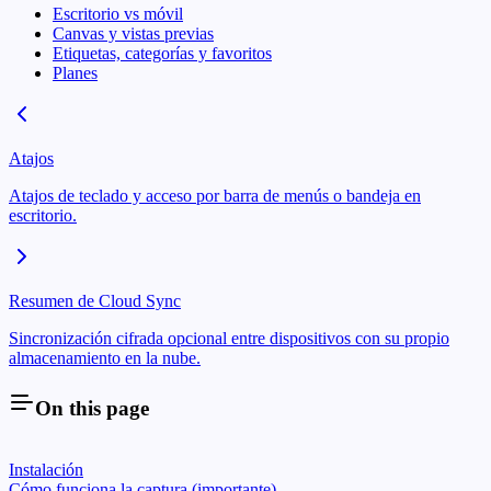
Escritorio vs móvil
Canvas y vistas previas
Etiquetas, categorías y favoritos
Planes
Atajos
Atajos de teclado y acceso por barra de menús o bandeja en
escritorio.
Resumen de Cloud Sync
Sincronización cifrada opcional entre dispositivos con su propio
almacenamiento en la nube.
On this page
Instalación
Cómo funciona la captura (importante)