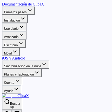
Documentación de ClipaX
Primeros pasos
Instalación
Uso diario
Avanzado
Escritorio
Móvil
iOS y Android
Sincronización en la nube
Planes y facturación
Cuenta
Ayuda
ClipaX
Buscar
⌘
K